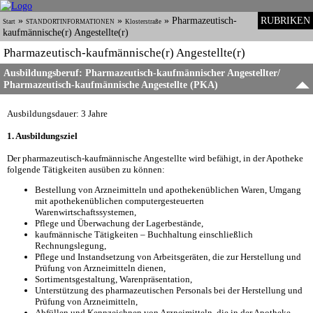
»
»
»
Pharmazeutisch-
RUBRIKEN
Start
STANDORTINFORMATIONEN
Klosterstraße
kaufmännische(r) Angestellte(r)
Pharmazeutisch-kaufmännische(r) Angestellte(r)
Ausbildungsberuf: Pharmazeutisch-kaufmännischer Angestellter/
Pharmazeutisch-kaufmännische Angestellte (PKA)
Ausbildungsdauer: 3 Jahre
1. Ausbildungsziel
Der pharmazeutisch-kaufmännische Angestellte wird befähigt, in der Apotheke
folgende Tätigkeiten ausüben zu können:
Bestellung von Arzneimitteln und apothekenüblichen Waren, Umgang
mit apothekenüblichen computergesteuerten
Warenwirtschaftssystemen,
Pflege und Überwachung der Lagerbestände,
kaufmännische Tätigkeiten – Buchhaltung einschließlich
Rechnungslegung,
Pflege und Instandsetzung von Arbeitsgeräten, die zur Herstellung und
Prüfung von Arzneimitteln dienen,
Sortimentsgestaltung, Warenpräsentation,
Unterstützung des pharmazeutischen Personals bei der Herstellung und
Prüfung von Arzneimitteln,
Abfüllen und Kennzeichnen von Arzneimitteln, die in der Apotheke