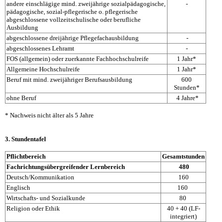
andere einschlägige mind. zweijährige sozialpädagogische,
-
pädagogische, sozial-pflegerische o. pflegerische
abgeschlossene vollzeitschulische oder berufliche
Ausbildung
abgeschlossene dreijährige Pflegefachausbildung
-
abgeschlossenes Lehramt
-
FOS (allgemein) oder zuerkannte Fachhochschulreife
1 Jahr*
Allgemeine Hochschulreife
1 Jahr*
Beruf mit mind. zweijähriger Berufsausbildung
600
Stunden*
ohne Beruf
4 Jahre*
* Nachweis nicht älter als 5 Jahre
3. Stundentafel
Pflichtbereich
Gesamtstunden
Fachrichtungsübergreifender Lernbereich
480
Deutsch/Kommunikation
160
Englisch
160
Wirtschafts- und Sozialkunde
80
Religion oder Ethik
40 + 40 (LF-
integriert)