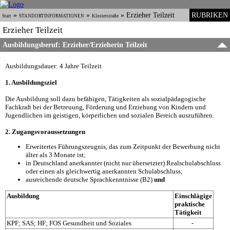
»
»
»
Erzieher Teilzeit
RUBRIKEN
Start
STANDORTINFORMATIONEN
Klosterstraße
Erzieher Teilzeit
Ausbildungsberuf: Erzieher/Erzieherin Teilzeit
Ausbildungsdauer: 4 Jahre Teilzeit
1. Ausbildungsziel
Die Ausbildung soll dazu befähigen, Tätigkeiten als sozialpädagogische
Fachkraft bei der Betreuung, Förderung und Erziehung von Kindern und
Jugendlichen im geistigen, körperlichen und sozialen Bereich auszuführen.
2. Zugangsvoraussetzungen
Erweitertes Führungszeugnis, das zum Zeitpunkt der Bewerbung nicht
älter als 3 Monate ist;
in Deutschland anerkannter (nicht nur übersetzter) Realschulabschluss
oder einen als gleichwertig anerkannten Schulabschluss;
ausreichende deutsche Sprachkenntnisse (B2)
und
Ausbildung
Einschlägige
praktische
Tätigkeit
KPF; SAS; HF; FOS Gesundheit und Soziales
-