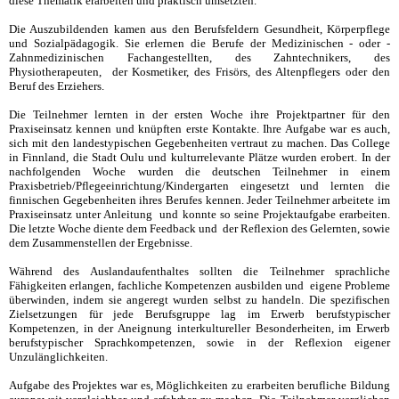
diese Thematik erarbeiten und praktisch umsetzten.
Die Auszubildenden kamen aus den Berufsfeldern Gesundheit, Körperpflege
und Sozialpädagogik. Sie erlernen die Berufe der Medizinischen - oder -
Zahnmedizinischen Fachangestellten, des Zahntechnikers, des
Physiotherapeuten, der Kosmetiker, des Frisörs, des Altenpflegers oder den
Beruf des Erziehers.
Die Teilnehmer lernten in der ersten Woche ihre Projektpartner für den
Praxiseinsatz kennen und knüpften erste Kontakte. Ihre Aufgabe war es auch,
sich mit den landestypischen Gegebenheiten vertraut zu machen. Das College
in Finnland, die Stadt Oulu und kulturrelevante Plätze wurden erobert. In der
nachfolgenden Woche wurden die deutschen Teilnehmer in einem
Praxisbetrieb/Pflegeeinrichtung/Kindergarten eingesetzt und lernten die
finnischen Gegebenheiten ihres Berufes kennen. Jeder Teilnehmer arbeitete im
Praxiseinsatz unter Anleitung und konnte so seine Projektaufgabe erarbeiten.
Die letzte Woche diente dem Feedback und der Reflexion des Gelernten, sowie
dem Zusammenstellen der Ergebnisse.
Während des Auslandaufenthaltes sollten die Teilnehmer sprachliche
Fähigkeiten erlangen, fachliche Kompetenzen ausbilden und eigene Probleme
überwinden, indem sie angeregt wurden selbst zu handeln. Die spezifischen
Zielsetzungen für jede Berufsgruppe lag im Erwerb berufstypischer
Kompetenzen, in der Aneignung interkultureller Besonderheiten, im Erwerb
berufstypischer Sprachkompetenzen, sowie in der Reflexion eigener
Unzulänglichkeiten.
Aufgabe des Projektes war es, Möglichkeiten zu erarbeiten berufliche Bildung