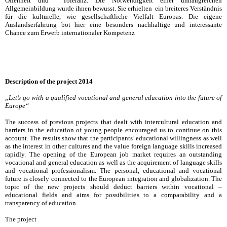
Offenheit und Toleranz. Die Notwendigkeit einer umfangreichen
Allgemeinbildung wurde ihnen bewusst. Sie erhielten ein breiteres Verständnis
für die kulturelle, wie gesellschaftliche Vielfalt Europas. Die eigene
Auslandserfahrung bot hier eine besonders nachhaltige und interessante
Chance zum Erwerb internationaler Kompetenz
Description of the project 2014
„Let’s go with a qualified vocational and general education into the future of
Europe“
The success of previous projects that dealt with intercultural education and
barriers in the education of young people encouraged us to continue on this
account. The results show that the participants’ educational willingness as well
as the interest in other cultures and the value foreign language skills increased
rapidly. The opening of the European job market requires an outstanding
vocational and general education as well as the acquirement of language skills
and vocational professionalism. The personal, educational and vocational
future is closely connected to the European integration and globalization. The
topic of the new projects should deduct barriers within vocational –
educational fields and aims for possibilities to a comparability and a
transparency of education.
The project