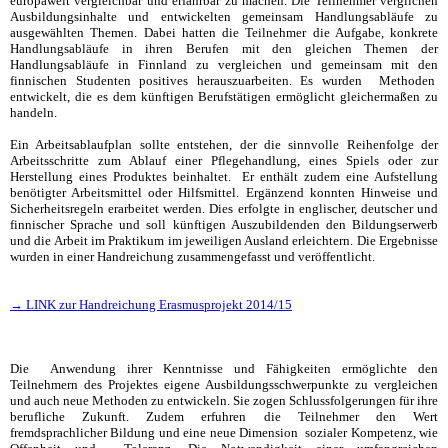
europaweit vergleichbar und erfahrbar zu machen. Die Teilnehmer verglichen
Ausbildungsinhalte und entwickelten gemeinsam Handlungsabläufe zu
ausgewählten Themen. Dabei hatten die Teilnehmer die Aufgabe, konkrete
Handlungsabläufe in ihren Berufen mit den gleichen Themen der
Handlungsabläufe in Finnland zu vergleichen und gemeinsam mit den
finnischen Studenten positives herauszuarbeiten. Es wurden Methoden
entwickelt, die es dem künftigen Berufstätigen ermöglicht gleichermaßen zu
handeln.
Ein Arbeitsablaufplan sollte entstehen, der die sinnvolle Reihenfolge der
Arbeitsschritte zum Ablauf einer Pflegehandlung, eines Spiels oder zur
Herstellung eines Produktes beinhaltet. Er enthält zudem eine Aufstellung
benötigter Arbeitsmittel oder Hilfsmittel. Ergänzend konnten Hinweise und
Sicherheitsregeln erarbeitet werden. Dies erfolgte in englischer, deutscher und
finnischer Sprache und soll künftigen Auszubildenden den Bildungserwerb
und die Arbeit im Praktikum im jeweiligen Ausland erleichtern. Die Ergebnisse
wurden in einer Handreichung zusammengefasst und veröffentlicht.
→ LINK zur Handreichung Erasmusprojekt 2014/15
Die Anwendung ihrer Kenntnisse und Fähigkeiten ermöglichte den
Teilnehmern des Projektes eigene Ausbildungsschwerpunkte zu vergleichen
und auch neue Methoden zu entwickeln. Sie zogen Schlussfolgerungen für ihre
berufliche Zukunft. Zudem erfuhren die Teilnehmer den Wert
fremdsprachlicher Bildung und eine neue Dimension sozialer Kompetenz, wie