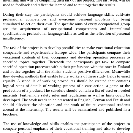
internship and will be compiling their task of the project. The last week will be
used to feedback and reflect the learned and to put together the results.
During their stay the participants should achieve language skills, cultivate
professional competences and overcome personal problems by being
stimulated to act on their own. The specific aims of every occupational group
are the acquirement of occupational competences and intercultural
specifications, professional language skills as well as the reflection of personal
insufficiency.
The task of the project is to develop possibilities to make vocational education
comparable and experiencable Europe wide. The participants compare their
vocational contents of their occupancy and develop operation processes to
specified topics together. Therewith the participants get task to compare
specified operation processes within their professions with the ones in Finland
and notice together with the Finish students positive differences. Meanwhile
they develop methods that enable future workers of these study fields to enact
equally. A schedule of working procedures should be created that contains
logical steps of details of working process of a care action, a game or the
production of a product. The schedule should contain a list of used or needed
materials. Furthermore safety rules and regulations as well as hints could be
developed. The work needs to be presented in English, German and Finish and
should alleviate the education and the work of future vocational students
abroad at the internship. The results will be summarized and published in a
brochure.
The use of knowledge and skills enables the participants of the project to
compare personal emphasis of their vocational training and also to develop