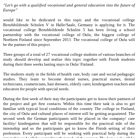
“Let’s go with a qualified vocational and general education into the future of
Europe”
would like to be dedicated to this topic and the vocational college
Berufsbildende Schulen V in Halle/Saale, Germany is applying for it. The
vocational college Berufsbildende Schulen 5 has been living a school
partnership with the vocational college of Oulu, the biggest college of
Northern Finland since September 2011. The vocational college of Oulu will
be the partner of this project.
Three groups of a total of 27 vocational college students of various branches of
study should develop and realize this topic together with Finish students
during their three weeks lasting stays in Oulu/ Finland.
The students study in the fields of health care, body care and social pedagogic
studies. They learn to become dental nurses, practical nurses, dental
technicians, cosmeticians, hair dressers, elderly carer, kindergarten teachers and
educators for people with special needs.
During the first week of their stay the participants get to know their partners of
the project and get first contacts. Within this time their task is also to get
familiar with typical local conditions of the country. The college in Finland,
the city of Oulu and cultural places of interest will be getting acquainted. The
second week the German participants will be placed in the company/ care
facility/ kindergarten that will be responsible for the practical side of the
internship and so the participants get to know the Finish setting of their
profession. Every participant will be working with practical help during the